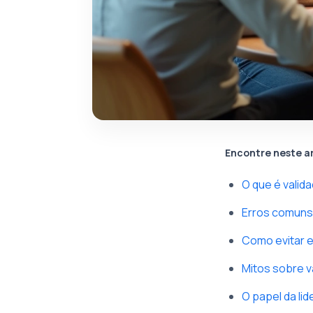
Encontre neste a
O que é valid
Erros comuns 
Como evitar 
Mitos sobre v
O papel da li