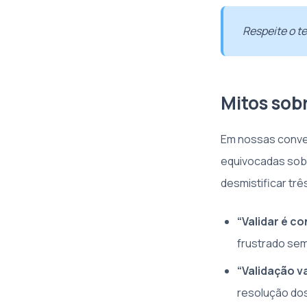
Respeite o t
Mitos sob
Em nossas conve
equivocadas sobr
desmistificar trê
“Validar é c
frustrado sem
“Validação v
resolução dos