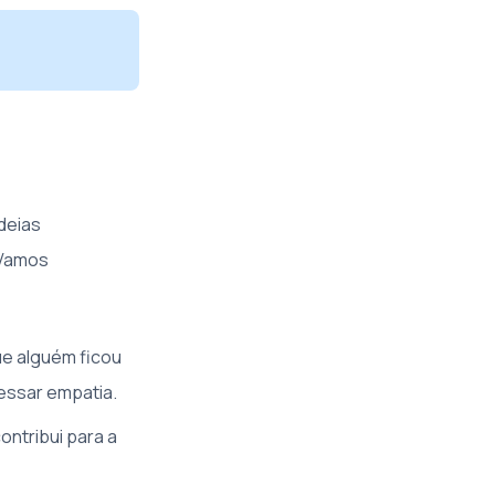
deias
 Vamos
e alguém ficou
essar empatia.
ntribui para a