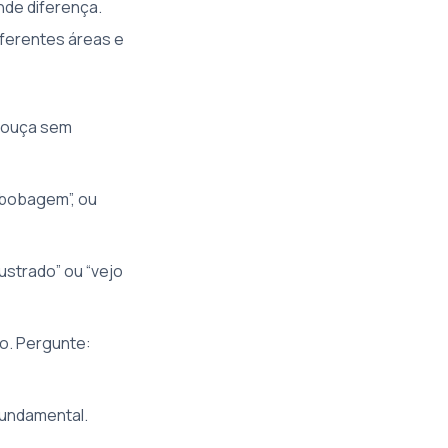
de diferença.
ferentes áreas e
 ouça sem
 bobagem”, ou
strado” ou “vejo
do. Pergunte:
fundamental.