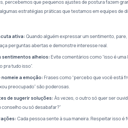
os, percebemos que pequenos ajustes de postura fazem gran
lgumas estratégias práticas que testamos em equipes de di
scuta ativa:
Quando alguém expressar um sentimento, pare,
faça perguntas abertas e demonstre interesse real.
s sentimentos alheios:
Evite comentários como “isso é uma
 pra tudo isso”.
 nomeie a emoção:
Frases como “percebo que você está fru
eixou preocupado” são poderosas.
es de sugerir soluções:
Às vezes, o outro só quer ser ouvi
m conselho ou só desabafar?”
rações:
Cada pessoa sente à sua maneira. Respeitar isso é 