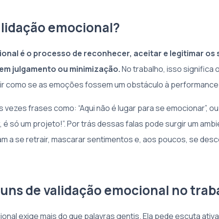
alidação emocional?
onal é o processo de reconhecer, aceitar e legitimar os
sem julgamento ou minimização.
No trabalho, isso significa 
gir como se as emoções fossem um obstáculo à performance
 vezes frases como: “Aqui não é lugar para se emocionar”, ou
 é só um projeto!”. Por trás dessas falas pode surgir um ambi
a se retrair, mascarar sentimentos e, aos poucos, se des
uns de validação emocional no trab
onal exige mais do que palavras gentis. Ela pede escuta ativa