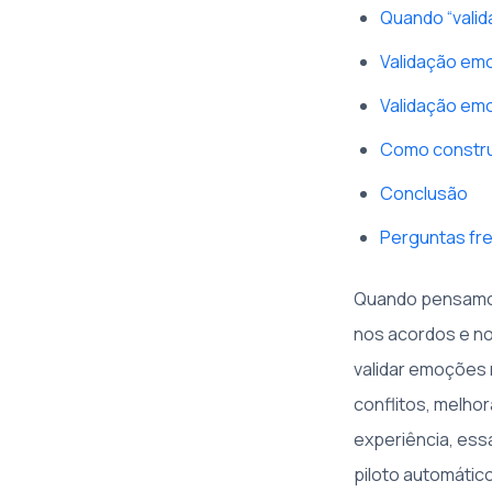
Quando “valid
Validação emo
Validação emo
Como construi
Conclusão
Perguntas fre
Quando pensamos
nos acordos e no
validar emoções 
conflitos, melho
experiência, ess
piloto automático