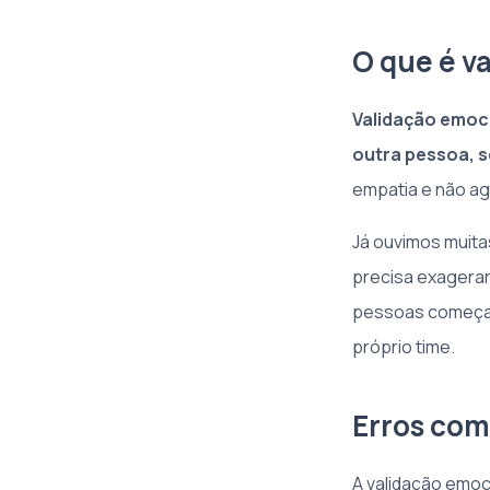
O que é v
Validação emoci
outra pessoa, 
empatia e não a
Já ouvimos muitas
precisa exagerar,
pessoas começam 
próprio time.
Erros com
A validação emoci