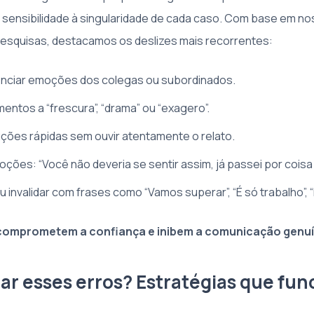
 e sensibilidade à singularidade de cada caso. Com base em n
esquisas, destacamos os deslizes mais recorrentes:
lenciar emoções dos colegas ou subordinados.
mentos a “frescura”, “drama” ou “exagero”.
ções rápidas sem ouvir atentamente o relato.
ões: “Você não deveria se sentir assim, já passei por coisa p
 invalidar com frases como “Vamos superar”, “É só trabalho”, “D
 comprometem a confiança e inibem a comunicação genuí
ar esses erros? Estratégias que fu