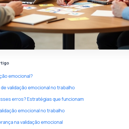
rtigo
ação emocional?
de validação emocional no trabalho
esses erros? Estratégias que funcionam
alidação emocional no trabalho
derança na validação emocional