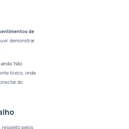
 sentimentos de
ouvir, demonstrar
.
 ainda “Não
ente tóxico, onde
conectar do
alho
, respeito pelos