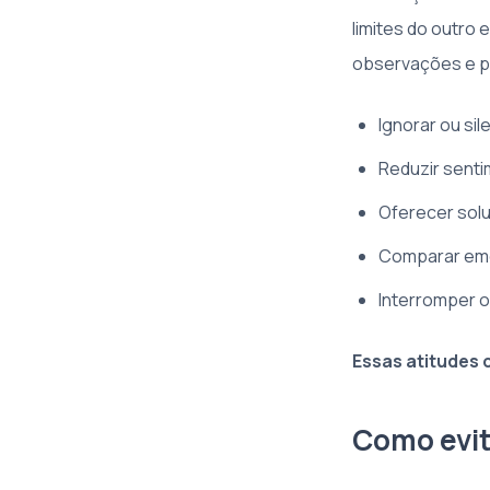
limites do outro
observações e p
Ignorar ou si
Reduzir senti
Oferecer solu
Comparar emoç
Interromper ou
Essas atitudes
Como evit