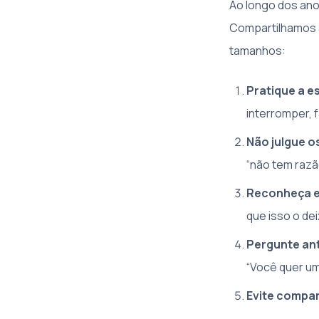
Ao longo dos an
Compartilhamos a
tamanhos:
Pratique a e
interromper, 
Não julgue o
“não tem razão
Reconheça e
que isso o d
Pergunte ant
“Você quer u
Evite compa