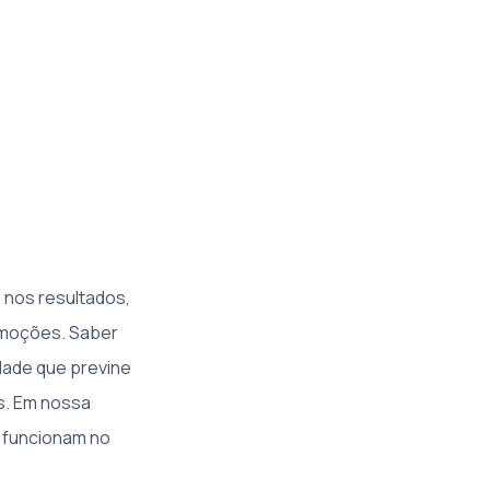
nos resultados,
emoções. Saber
dade que previne
es. Em nossa
ó funcionam no