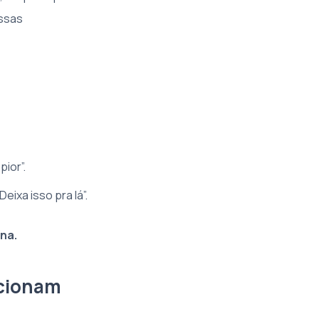
ossas
ior”.
eixa isso pra lá”.
na.
ncionam