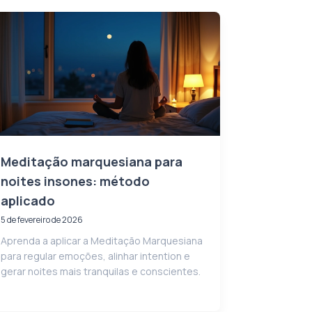
Meditação marquesiana para
noites insones: método
aplicado
5 de fevereiro de 2026
Aprenda a aplicar a Meditação Marquesiana
para regular emoções, alinhar intention e
gerar noites mais tranquilas e conscientes.