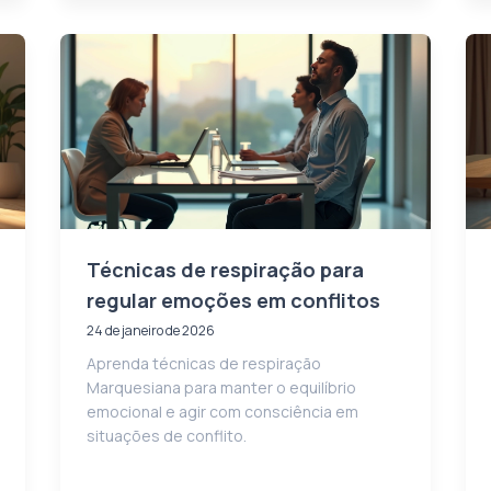
Técnicas de respiração para
regular emoções em conflitos
24 de janeiro de 2026
Aprenda técnicas de respiração
Marquesiana para manter o equilíbrio
emocional e agir com consciência em
situações de conflito.